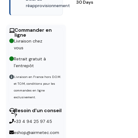
30 Days
réapprovisionnement
Commander en
ligne
Livraison chez
vous
Retrait gratuit à
l’entrepôt
Livraison en France hors D.O.M.
et T.O.M, conditions pour les
commandes en ligne
exclusivement.
Besoin d'un conseil
?
+33 4 94 25 97 45
eshop@airmetec.com