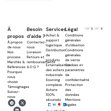
À
Besoin
Services
Légal
propos
d'aide ?
Achat &
Conditions
support
générales
À propos
Contactez-
logistique
d'utilisation
de nous
nous
Distribution
Conditions
Nos
Livraison
de
générales
process
Retours et
produits
de vente
Marchés &
remboursements
Externalisation
Cookies et
Références
A.O.G ?
des achats
paramètres
Pourquoi
industriels
de
nous
Sourcing
confidentialité
choisir
complexe
Protection
Témoignages
Achats
des
Suivez-
100%
données
nous
sécurisés
Mentions
légales