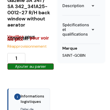
Gazelle SA 341 /
Description
SA 342_341A25-
0012-27 R/H back
window without
aerator
Spécifications
et
qualifications
Veuillez
vous
connecter
pour voir
les prix
Réapprovisionnement
Marque
SAINT-GOBIN
Ajouter au panier
Informations
i
logistiques
Délai de