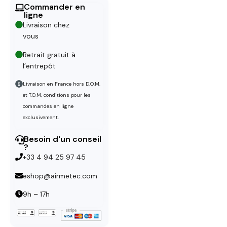
Commander en
ligne
Livraison chez
vous
Retrait gratuit à
l’entrepôt
Livraison en France hors D.O.M.
et T.O.M, conditions pour les
commandes en ligne
exclusivement.
Besoin d'un conseil
?
+33 4 94 25 97 45
eshop@airmetec.com
9h – 17h