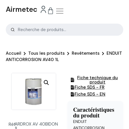
Airmetec
Accueil
Tous les produits
Revêtements
ENDUIT
ANTICORROSION AV40 1L
Fiche technique du
produit
Fiche SDS - FR
Fiche SDS - EN
Caractéristiques
du produit
ENDUIT
Réf
ARDROX AV 40BIDON
ANTICORROSION
1L