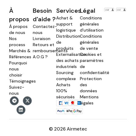
À
Besoin
Services
Légal
propos
d'aide ?
Achat &
Conditions
support
générales
À propos
Contactez-
logistique
d'utilisation
de nous
nous
Distribution
Conditions
Nos
Livraison
de
générales
process
Retours et
produits
de vente
Marchés &
remboursements
Externalisation
Cookies et
Références
A.O.G ?
des achats
paramètres
Pourquoi
industriels
de
nous
Sourcing
confidentialité
choisir
complexe
Protection
Témoignages
Achats
des
Suivez-
100%
données
nous
sécurisés
Mentions
légales
© 2026 Airmetec