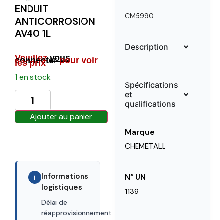
ENDUIT
CM5990
ANTICORROSION
AV40 1L
Description
Veuillez
vous
connecter
pour voir
les prix
1 en stock
Spécifications
et
qualifications
Ajouter au panier
Marque
CHEMETALL
Informations
N° UN
i
logistiques
1139
Délai de
30 days
réapprovisionnement