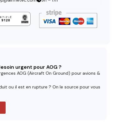
op@airmetec.com
9h – 17h
 Besoin urgent pour AOG ?
rgences AOG (Aircraft On Ground) pour avions &
uit ou il est en rupture ? On le source pour vous