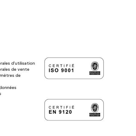
ales d'utilisation
rales de vente
amètres de
 données
s