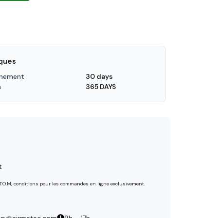
iques
nnement
30 days
n
365 DAYS
t
 T.O.M, conditions pour les commandes en ligne exclusivement.