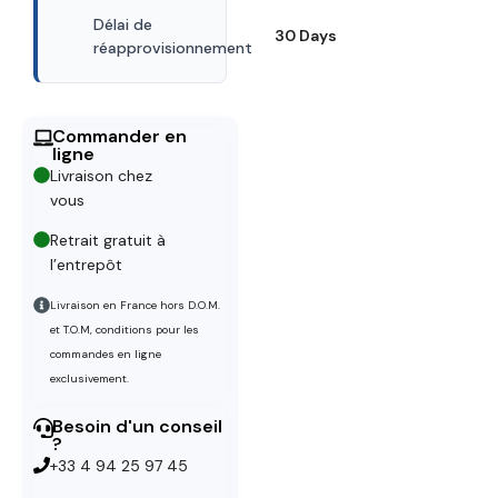
Délai de
30 Days
réapprovisionnement
Commander en
ligne
Livraison chez
vous
Retrait gratuit à
l’entrepôt
Livraison en France hors D.O.M.
et T.O.M, conditions pour les
commandes en ligne
exclusivement.
Besoin d'un conseil
?
+33 4 94 25 97 45