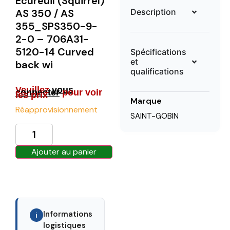
Ecureuil (Squirrel)
Description
AS 350 / AS
355_SPS350-9-
2-0 – 706A31-
5120-14 Curved
Spécifications
et
back wi
qualifications
Veuillez
vous
connecter
pour voir
les prix
Marque
Réapprovisionnement
SAINT-GOBIN
Ajouter au panier
Informations
i
logistiques