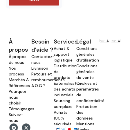
À
Besoin
Services
Légal
propos
d'aide ?
Achat &
Conditions
support
générales
À propos
Contactez-
logistique
d'utilisation
de nous
nous
Distribution
Conditions
Nos
Livraison
de
générales
process
Retours et
produits
de vente
Marchés &
remboursements
Externalisation
Cookies et
Références
A.O.G ?
des achats
paramètres
Pourquoi
industriels
de
nous
Sourcing
confidentialité
choisir
complexe
Protection
Témoignages
Achats
des
Suivez-
100%
données
nous
sécurisés
Mentions
légales