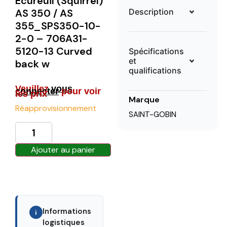
Ecureuil (Squirrel)
Description
AS 350 / AS
355_SPS350-10-
2-0 – 706A31-
5120-13 Curved
Spécifications
et
back w
qualifications
Veuillez
vous
connecter
pour voir
les prix
Marque
Réapprovisionnement
SAINT-GOBIN
Ajouter au panier
Informations
i
logistiques