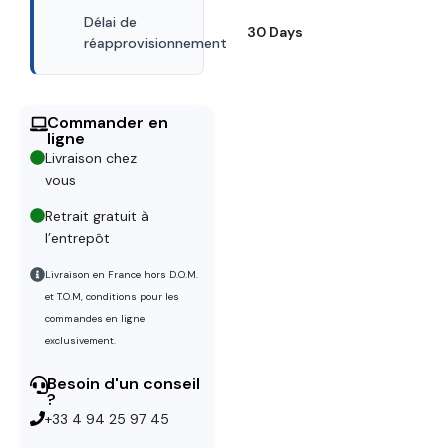
Délai de
30 Days
réapprovisionnement
Commander en
ligne
Livraison chez
vous
Retrait gratuit à
l’entrepôt
Livraison en France hors D.O.M.
et T.O.M, conditions pour les
commandes en ligne
exclusivement.
Besoin d'un conseil
?
+33 4 94 25 97 45