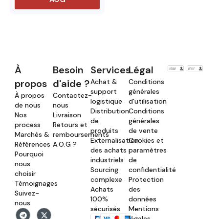
À
Besoin
Services
Légal
propos
d'aide ?
Achat &
Conditions
support
générales
À propos
Contactez-
logistique
d'utilisation
de nous
nous
Distribution
Conditions
Nos
Livraison
de
générales
process
Retours et
produits
de vente
Marchés &
remboursements
Externalisation
Cookies et
Références
A.O.G ?
des achats
paramètres
Pourquoi
industriels
de
nous
Sourcing
confidentialité
choisir
complexe
Protection
Témoignages
Achats
des
Suivez-
100%
données
nous
sécurisés
Mentions
légales