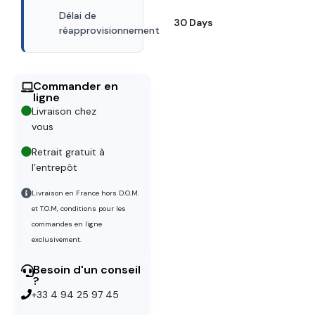
Délai de
30 Days
réapprovisionnement
Commander en
ligne
Livraison chez
vous
Retrait gratuit à
l’entrepôt
Livraison en France hors D.O.M.
et T.O.M, conditions pour les
commandes en ligne
exclusivement.
Besoin d'un conseil
?
+33 4 94 25 97 45