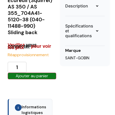
Ecureuil (Squirrel)
Description
AS 350 / AS
355_704A41-
5120-38 (040-
11488-990)
Spécifications
et
Sliding back
qualifications
Veuillez
vous
connecter
pour voir
les prix
Marque
Réapprovisionnement
SAINT-GOBIN
Ajouter au panier
Informations
i
logistiques