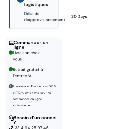
logistiques
Délai de
30 Days
réapprovisionnement
Commander en
ligne
Livraison chez
vous
Retrait gratuit à
l’entrepôt
Livraison en France hors D.O.M.
et T.O.M, conditions pour les
commandes en ligne
exclusivement.
Besoin d'un conseil
?
+33 4 94 25 97 45