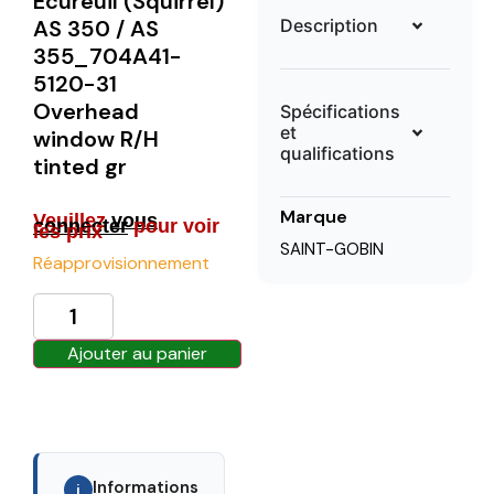
Ecureuil (Squirrel)
Description
AS 350 / AS
355_704A41-
5120-31
Overhead
Spécifications
et
window R/H
qualifications
tinted gr
Marque
Veuillez
vous
connecter
pour voir
les prix
SAINT-GOBIN
Réapprovisionnement
Ajouter au panier
Informations
i