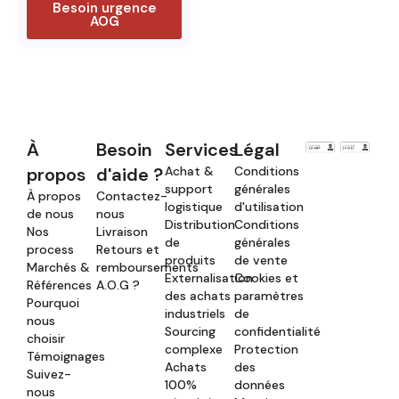
Besoin urgence
AOG
À
Besoin
Services
Légal
propos
d'aide ?
Achat &
Conditions
support
générales
À propos
Contactez-
logistique
d'utilisation
de nous
nous
Distribution
Conditions
Nos
Livraison
de
générales
process
Retours et
produits
de vente
Marchés &
remboursements
Externalisation
Cookies et
Références
A.O.G ?
des achats
paramètres
Pourquoi
industriels
de
nous
Sourcing
confidentialité
choisir
complexe
Protection
Témoignages
Achats
des
Suivez-
100%
données
nous