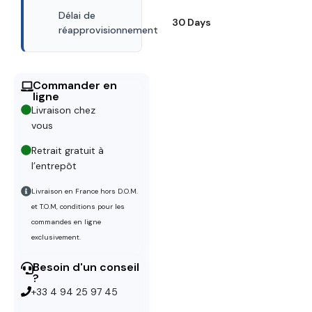
Délai de
30 Days
réapprovisionnement
Commander en
ligne
Livraison chez
vous
Retrait gratuit à
l’entrepôt
Livraison en France hors D.O.M.
et T.O.M, conditions pour les
commandes en ligne
exclusivement.
Besoin d'un conseil
?
+33 4 94 25 97 45