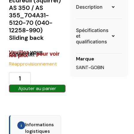
Ecureuil (Squirrel)
Description
AS 350 / AS
355_704A31-
5120-70 (040-
12258-990)
Spécifications
et
Sliding back
qualifications
Veuillez
vous
connecter
pour voir
les prix
Marque
Réapprovisionnement
SAINT-GOBIN
Ajouter au panier
Informations
i
logistiques