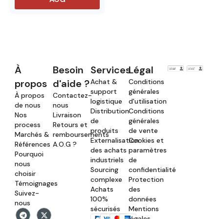
À
Besoin
Services
Légal
propos
d'aide ?
Achat &
Conditions
support
générales
À propos
Contactez-
logistique
d'utilisation
de nous
nous
Distribution
Conditions
Nos
Livraison
de
générales
process
Retours et
produits
de vente
Marchés &
remboursements
Externalisation
Cookies et
Références
A.O.G ?
des achats
paramètres
Pourquoi
industriels
de
nous
Sourcing
confidentialité
choisir
complexe
Protection
Témoignages
Achats
des
Suivez-
100%
données
nous
sécurisés
Mentions
légales