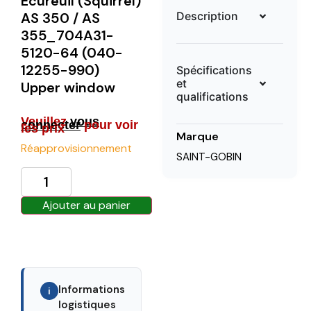
Ecureuil (Squirrel)
Description
AS 350 / AS
355_704A31-
5120-64 (040-
12255-990)
Spécifications
et
Upper window
qualifications
Veuillez
vous
connecter
pour voir
les prix
Marque
Réapprovisionnement
SAINT-GOBIN
Ajouter au panier
Informations
i
logistiques