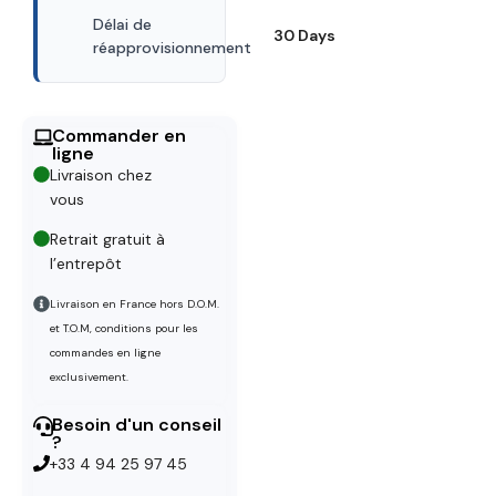
Délai de
30 Days
réapprovisionnement
Commander en
ligne
Livraison chez
vous
Retrait gratuit à
l’entrepôt
Livraison en France hors D.O.M.
et T.O.M, conditions pour les
commandes en ligne
exclusivement.
Besoin d'un conseil
?
+33 4 94 25 97 45