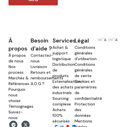
À
Besoin
Services
Légal
propos
d'aide ?
Achat &
Conditions
support
générales
À propos
Contactez-
logistique
d'utilisation
de nous
nous
Distribution
Conditions
Nos
Livraison
de
générales
process
Retours et
produits
de vente
Marchés &
remboursements
Externalisation
Cookies et
Références
A.O.G ?
des achats
paramètres
Pourquoi
industriels
de
nous
Sourcing
confidentialité
choisir
complexe
Protection
Témoignages
Achats
des
Suivez-
100%
données
nous
sécurisés
Mentions
légales