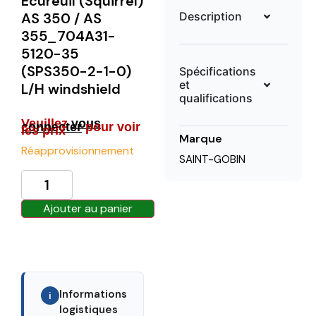
Ecureuil (Squirrel)
Description
AS 350 / AS
355_704A31-
5120-35
(SPS350-2-1-0)
Spécifications
et
L/H windshield
qualifications
Veuillez
vous
connecter
pour voir
les prix
Marque
Réapprovisionnement
SAINT-GOBIN
Ajouter au panier
Informations
i
logistiques