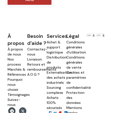
À
Besoin
Services
Légal
propos
d'aide ?
Achat &
Conditions
support
générales
À propos
Contactez-
logistique
d'utilisation
de nous
nous
Distribution
Conditions
Nos
Livraison
de
générales
process
Retours et
produits
de vente
Marchés &
remboursements
Externalisation
Cookies et
Références
A.O.G ?
des achats
paramètres
Pourquoi
industriels
de
nous
Sourcing
confidentialité
choisir
complexe
Protection
Témoignages
Achats
des
Suivez-
100%
données
nous
sécurisés
Mentions
légales