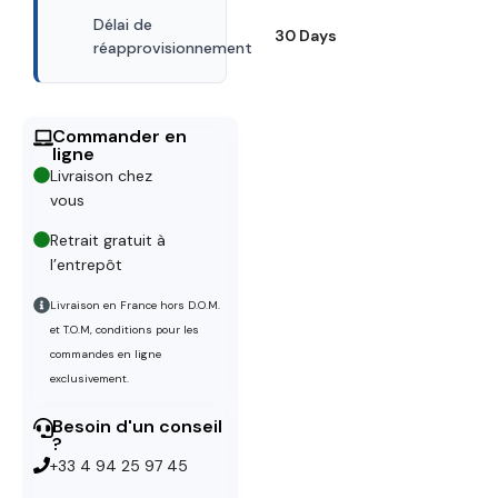
Délai de
30 Days
réapprovisionnement
Commander en
ligne
Livraison chez
vous
Retrait gratuit à
l’entrepôt
Livraison en France hors D.O.M.
et T.O.M, conditions pour les
commandes en ligne
exclusivement.
Besoin d'un conseil
?
+33 4 94 25 97 45