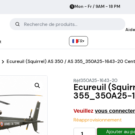
Mon - Fr / 9AM - 18 PM
Aide
FR
▾
t
Ecureuil (Squirrel) AS 350 / AS 355_350A25-1643-20 Cent
Réf
350A25-1643-20
Ecureuil (Squir
355_350A25-1
Veuillez
vous connecter
Réapprovisionnement
Ajouter au p