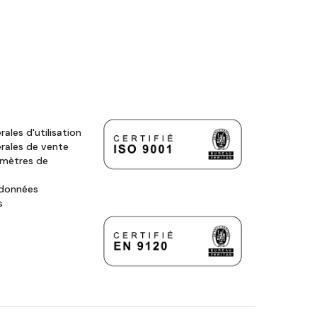
ales d'utilisation
rales de vente
amètres de
 données
s