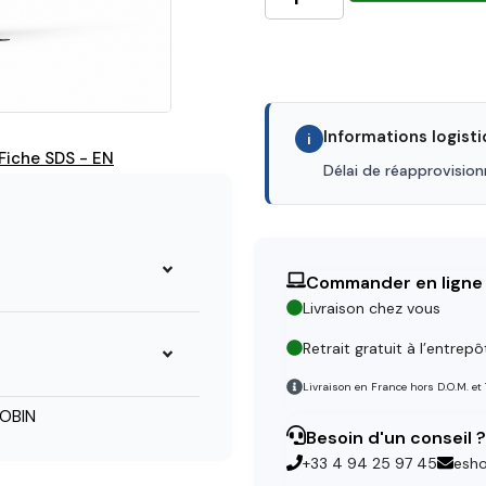
Informations logist
i
Fiche SDS - EN
Délai de réapprovisio
Commander en ligne
Livraison chez vous
Retrait gratuit à l’entrepô
Livraison en France hors D.O.M. et
OBIN
Besoin d'un conseil ?
+33 4 94 25 97 45
esh