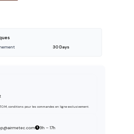
iques
nnement
30 Days
t
 T.O.M, conditions pour les commandes en ligne exclusivement.
op@airmetec.com
9h – 17h