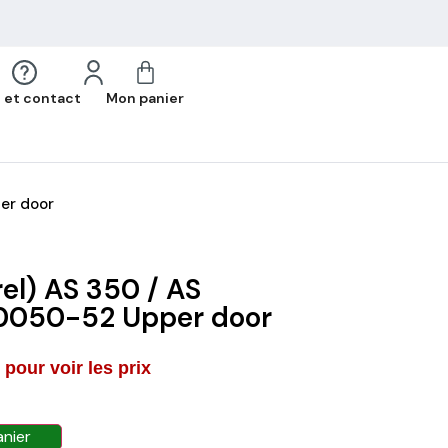
 et contact
Mon panier
er door
rel) AS 350 / AS
050-52 Upper door
pour voir les prix
anier