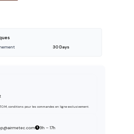
iques
nnement
30 Days
t
 T.O.M, conditions pour les commandes en ligne exclusivement.
op@airmetec.com
9h – 17h