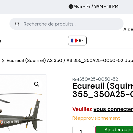
Mon - Fr / 9AM - 18 PM
Aide
FR
▾
t
Ecureuil (Squirrel) AS 350 / AS 355_350A25-0050-52 Upp
Réf
350A25-0050-52
Ecureuil (Squir
355_350A25-0
Veuillez
vous connecter
Réapprovisionnement
Ajouter au p