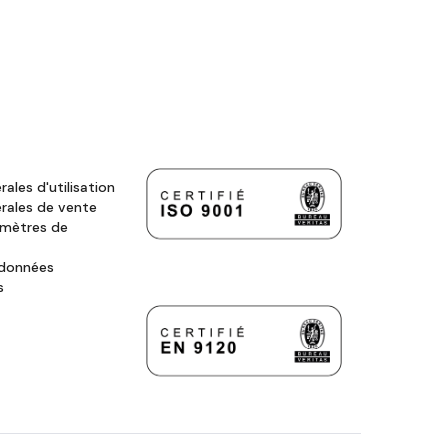
ales d'utilisation
rales de vente
amètres de
 données
s