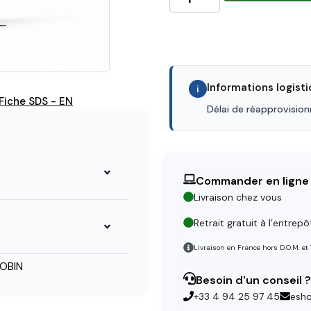
Informations logist
i
Fiche SDS - EN
Délai de réapprovisio
Commander en ligne
Livraison chez vous
Retrait gratuit à l’entrepô
Livraison en France hors D.O.M. et
OBIN
Besoin d'un conseil ?
+33 4 94 25 97 45
esh