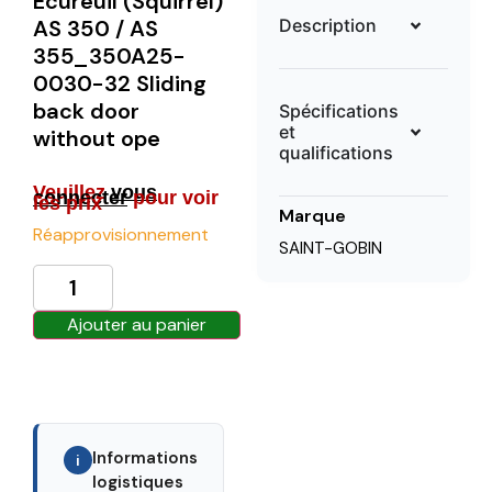
Ecureuil (Squirrel)
Description
AS 350 / AS
355_350A25-
0030-32 Sliding
back door
Spécifications
et
without ope
qualifications
Veuillez
vous
connecter
pour voir
les prix
Marque
Réapprovisionnement
SAINT-GOBIN
Ajouter au panier
Informations
i
logistiques