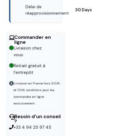
Délai de
30 Days
réapprovisionnement
Commander en
ligne
Livraison chez
vous
Retrait gratuit à
l’entrepôt
Livraison en France hors D.O.M.
et T.O.M, conditions pour les
commandes en ligne
exclusivement.
Besoin d'un conseil
?
+33 4 94 25 97 45