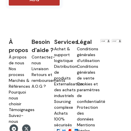
À
Besoin
Services
Légal
propos
d'aide ?
Achat &
Conditions
support
générales
À propos
Contactez-
logistique
d'utilisation
de nous
nous
Distribution
Conditions
Nos
Livraison
de
générales
process
Retours et
produits
de vente
Marchés &
remboursements
Externalisation
Cookies et
Références
A.O.G ?
des achats
paramètres
Pourquoi
industriels
de
nous
Sourcing
confidentialité
choisir
complexe
Protection
Témoignages
Achats
des
Suivez-
100%
données
nous
sécurisés
Mentions
légales