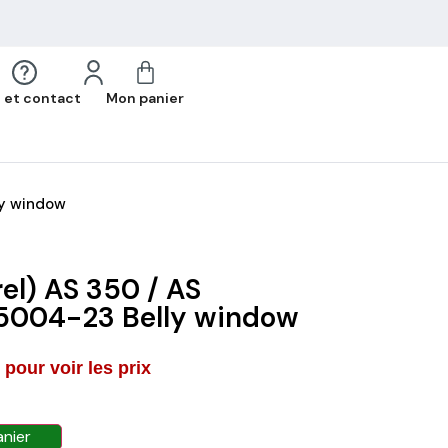
 et contact
Mon panier
ly window
rel) AS 350 / AS
004-23 Belly window
pour voir les prix
anier