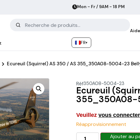
Mon - Fr / 9AM - 18 PM
Aide
FR
▾
t
Ecureuil (Squirrel) AS 350 / AS 355_350A08-5004-23 Bel
Réf
350A08-5004-23
Ecureuil (Squir
355_350A08-5
Veuillez
vous connecter
Réapprovisionnement
Ajouter au p