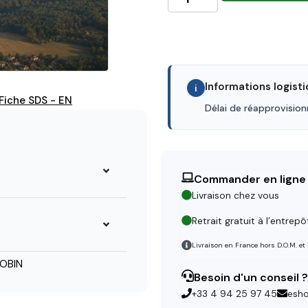
Informations logist
i
Fiche SDS - EN
Délai de réapprovisio
Commander en ligne
Livraison chez vous
Retrait gratuit à l’entrepô
Livraison en France hors D.O.M. et
OBIN
Besoin d'un conseil ?
+33 4 94 25 97 45
esh