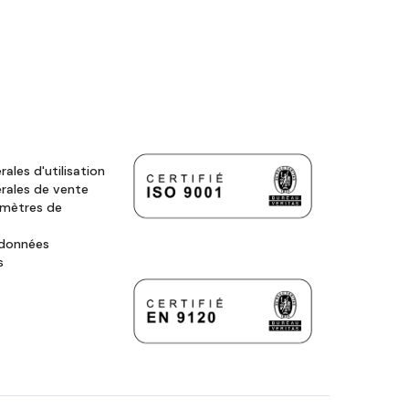
ales d'utilisation
rales de vente
amètres de
 données
s