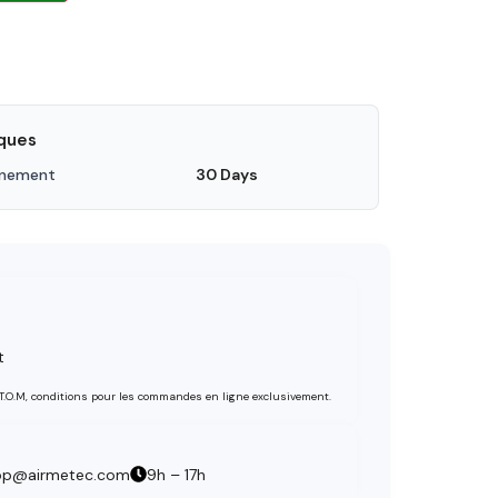
iques
nnement
30 Days
t
 T.O.M, conditions pour les commandes en ligne exclusivement.
op@airmetec.com
9h – 17h