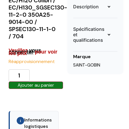
EC/H120 Colibri /
Description
EC/H130_SGSEC130-
11-2-0 350A25-
9014-00 /
SPSEC130-11-1-0
Spécifications
et
/ 704
qualifications
Veuillez
vous
connecter
pour voir
les prix
Marque
Réapprovisionnement
SAINT-GOBIN
Ajouter au panier
Informations
i
logistiques