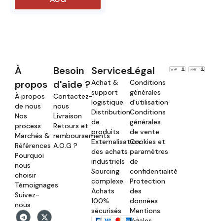
À
Besoin
Services
Légal
propos
d'aide ?
Achat &
Conditions
support
générales
À propos
Contactez-
logistique
d'utilisation
de nous
nous
Distribution
Conditions
Nos
Livraison
de
générales
process
Retours et
produits
de vente
Marchés &
remboursements
Externalisation
Cookies et
Références
A.O.G ?
des achats
paramètres
Pourquoi
industriels
de
nous
Sourcing
confidentialité
choisir
complexe
Protection
Témoignages
Achats
des
Suivez-
100%
données
nous
sécurisés
Mentions
légales