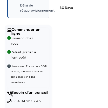
Délai de
30 Days
réapprovisionnement
Commander en
ligne
Livraison chez
vous
Retrait gratuit à
l’entrepôt
Livraison en France hors D.O.M.
et T.O.M, conditions pour les
commandes en ligne
exclusivement.
Besoin d'un conseil
?
+33 4 94 25 97 45