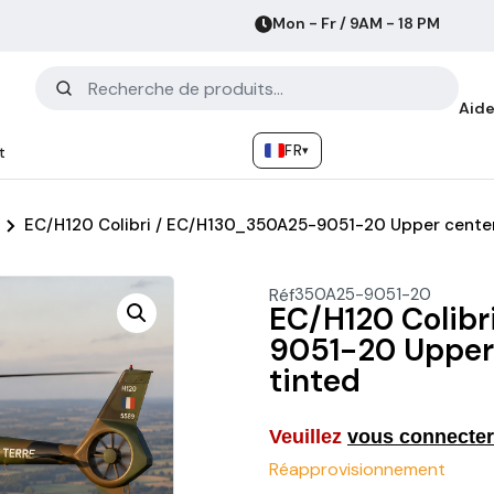
Mon - Fr / 9AM - 18 PM
Aide
FR
▾
t
EC/H120 Colibri / EC/H130_350A25-9051-20 Upper center
Réf
350A25-9051-20
EC/H120 Colib
9051-20 Upper
tinted
Veuillez
vous connecter
Réapprovisionnement