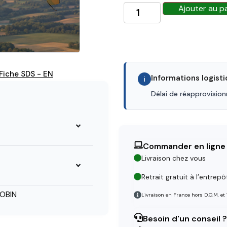
Ajouter au p
Fiche SDS - EN
Informations logist
i
Délai de réapprovisio
Commander en ligne
Livraison chez vous
Retrait gratuit à l’entrepô
OBIN
Livraison en France hors D.O.M. et
Besoin d'un conseil ?