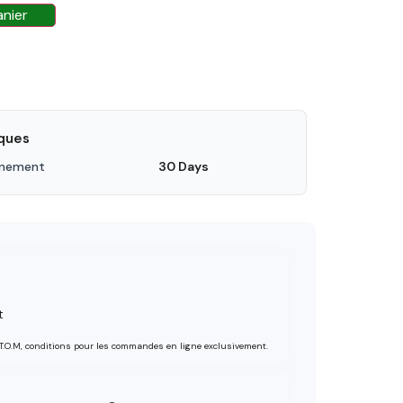
anier
iques
nnement
30 Days
t
 T.O.M, conditions pour les commandes en ligne exclusivement.