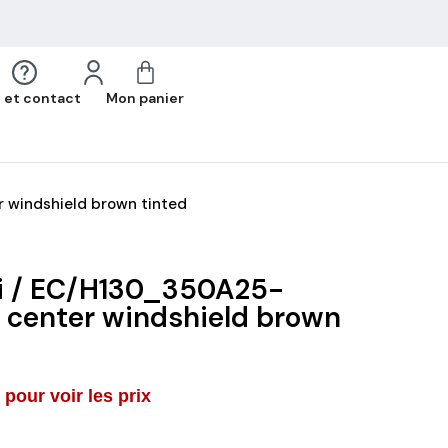
 et contact
Mon panier
 windshield brown tinted
ri / EC/H130_350A25-
 center windshield brown
pour voir les prix