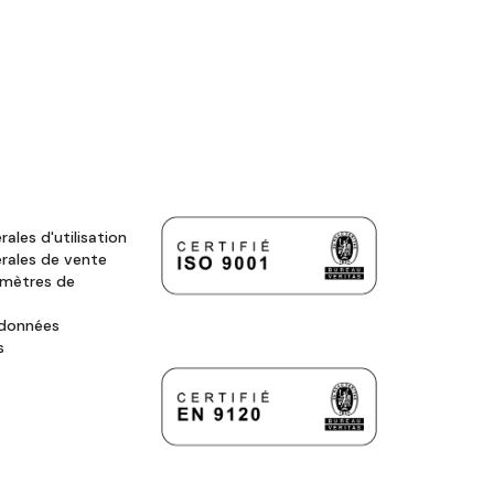
ales d'utilisation
rales de vente
amètres de
 données
s