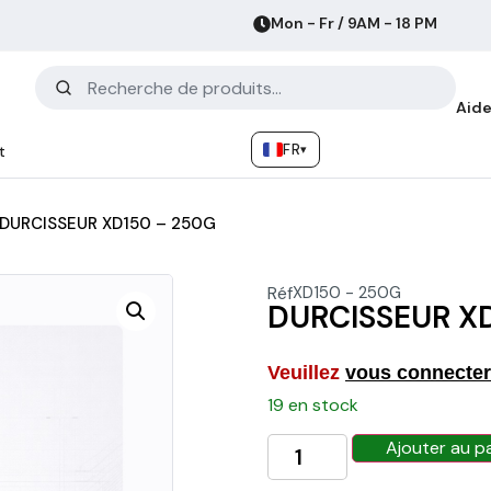
Mon - Fr / 9AM - 18 PM
Aide
FR
▾
t
DURCISSEUR XD150 – 250G
Réf
XD150 - 250G
DURCISSEUR X
Veuillez
vous connecter
19 en stock
Ajouter au p