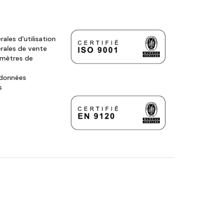
ales d'utilisation
rales de vente
amètres de
 données
s