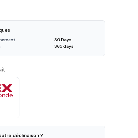
iques
nnement
30 Days
n
365 days
it
utre déclinaison ?