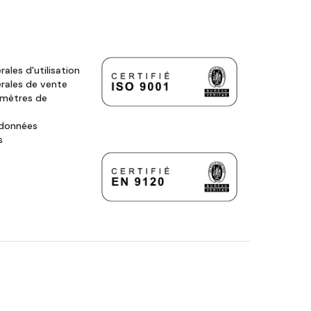
ales d'utilisation
rales de vente
amètres de
 données
s