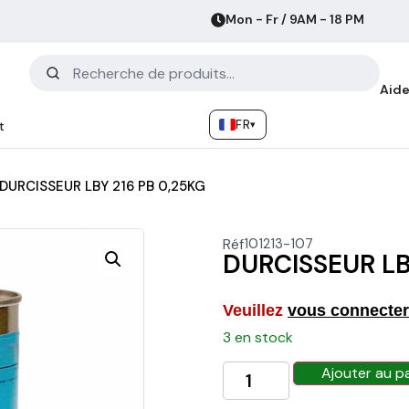
Mon - Fr / 9AM - 18 PM
Aide
FR
▾
t
DURCISSEUR LBY 216 PB 0,25KG
Réf
101213-107
DURCISSEUR LB
Veuillez
vous connecter
3 en stock
Ajouter au p