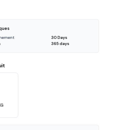
iques
nnement
30 Days
n
365 days
it
KG