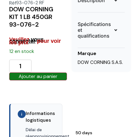
Description
Réf
93-076-2 RF
DOW CORNING
KIT 1 LB 450GR
93-076-2
Spécifications
et
qualifications
Veuillez
vous
connecter
pour voir
les prix
12 en stock
Marque
DOW CORNING S.A.S.
Ajouter au panier
Informations
i
logistiques
Délai de
50 days
réapprovisionnement