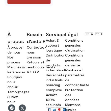
À
Besoin
Services
Légal
propos
d'aide ?
Achat &
Conditions
support
générales
À propos
Contactez-
logistique
d'utilisation
de nous
nous
Distribution
Conditions
Nos
Livraison
de
générales
process
Retours et
produits
de vente
Marchés &
remboursements
Externalisation
Cookies et
Références
A.O.G ?
des achats
paramètres
Pourquoi
industriels
de
nous
Sourcing
confidentialité
choisir
complexe
Protection
Témoignages
Achats
des
Suivez-
100%
données
nous
sécurisés
Mentions
légales