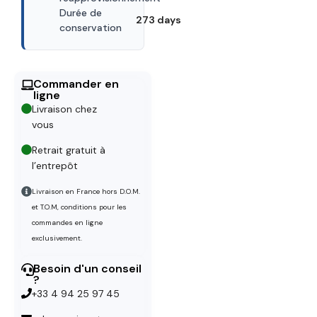
Durée de
273 days
conservation
Commander en
ligne
Livraison chez
vous
Retrait gratuit à
l’entrepôt
Livraison en France hors D.O.M.
et T.O.M, conditions pour les
commandes en ligne
exclusivement.
Besoin d'un conseil
?
+33 4 94 25 97 45