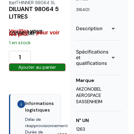
Réf
THINNER 98064 5L
DILUANT 98064 5
316401
LITRES
Description
Veuillez
vous
connecter
pour voir
les prix
1 en stock
Spécifications
et
qualifications
Ajouter au panier
Marque
AKZONOBEL
AEROSPACE
SASSENHEIM
Informations
i
logistiques
Délai de
N° UN
35 days
réapprovisionnement
1263
Durée de