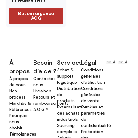
Besoin urgence
AOG
À
Besoin
Services
Légal
propos
d'aide ?
Achat &
Conditions
support
générales
À propos
Contactez-
logistique
d'utilisation
de nous
nous
Distribution
Conditions
Nos
Livraison
de
générales
process
Retours et
produits
de vente
Marchés &
remboursements
Externalisation
Cookies et
Références
A.O.G ?
des achats
paramètres
Pourquoi
industriels
de
nous
Sourcing
confidentialité
choisir
complexe
Protection
Témoignages
Achats
des