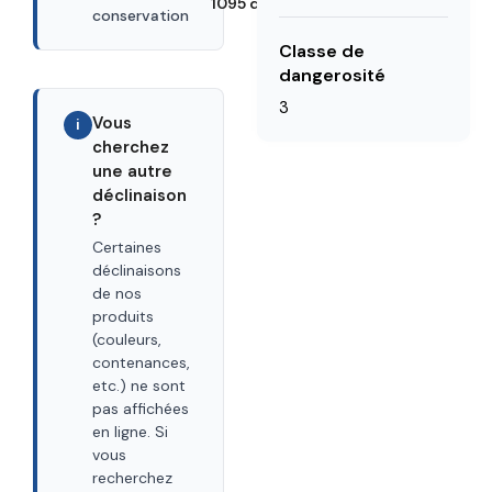
1095 days
conservation
Classe de
dangerosité
3
Vous
i
cherchez
une autre
déclinaison
?
Certaines
déclinaisons
de nos
produits
(couleurs,
contenances,
etc.) ne sont
pas affichées
en ligne. Si
vous
recherchez