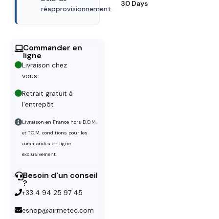
30 Days
réapprovisionnement
Commander en
ligne
Livraison chez
vous
Retrait gratuit à
l’entrepôt
Livraison en France hors D.O.M.
et T.O.M, conditions pour les
commandes en ligne
exclusivement.
Besoin d'un conseil
?
+33 4 94 25 97 45
eshop@airmetec.com