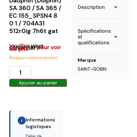
Dauphin (Dolphin)
Description
SA 360 / SA 365 /
EC 155_SPSN4 8
0 1 / 704A31
512r0ig 7h6t gat
Spécifications
et
qualifications
Veuillez
vous
connecter
pour voir
les prix
Réapprovisionnement
Marque
SAINT-GOBIN
Ajouter au panier
Informations
i
logistiques
Délai de