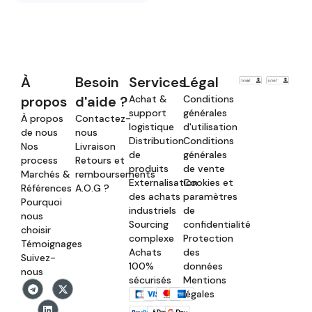
À
Besoin
Services
Légal
propos
d'aide ?
Achat &
Conditions
support
générales
À propos
Contactez-
logistique
d'utilisation
de nous
nous
Distribution
Conditions
Nos
Livraison
de
générales
process
Retours et
produits
de vente
Marchés &
remboursements
Externalisation
Cookies et
Références
A.O.G ?
des achats
paramètres
Pourquoi
industriels
de
nous
Sourcing
confidentialité
choisir
complexe
Protection
Témoignages
Achats
des
Suivez-
100%
données
nous
sécurisés
Mentions
légales