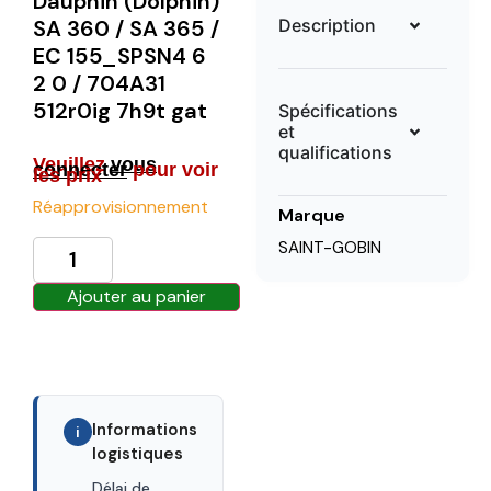
Dauphin (Dolphin)
Description
SA 360 / SA 365 /
EC 155_SPSN4 6
2 0 / 704A31
512r0ig 7h9t gat
Spécifications
et
qualifications
Veuillez
vous
connecter
pour voir
les prix
Réapprovisionnement
Marque
SAINT-GOBIN
Ajouter au panier
Informations
i
logistiques
Délai de