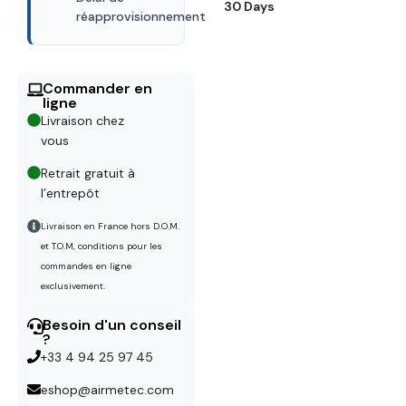
30 Days
réapprovisionnement
Commander en
ligne
Livraison chez
vous
Retrait gratuit à
l’entrepôt
Livraison en France hors D.O.M.
et T.O.M, conditions pour les
commandes en ligne
exclusivement.
Besoin d'un conseil
?
+33 4 94 25 97 45
eshop@airmetec.com