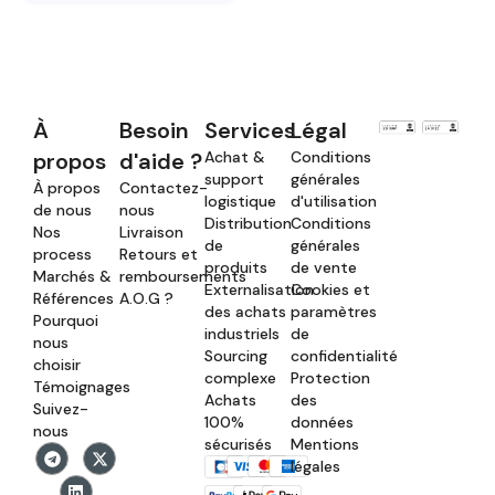
À
Besoin
Services
Légal
propos
d'aide ?
Achat &
Conditions
support
générales
À propos
Contactez-
logistique
d'utilisation
de nous
nous
Distribution
Conditions
Nos
Livraison
de
générales
process
Retours et
produits
de vente
Marchés &
remboursements
Externalisation
Cookies et
Références
A.O.G ?
des achats
paramètres
Pourquoi
industriels
de
nous
Sourcing
confidentialité
choisir
complexe
Protection
Témoignages
Achats
des
Suivez-
100%
données
nous
sécurisés
Mentions
légales