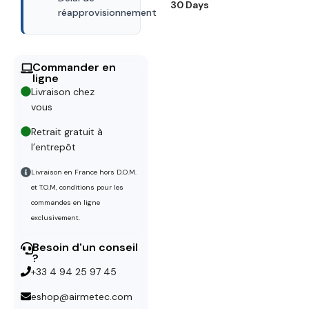
30 Days
réapprovisionnement
Commander en
ligne
Livraison chez
vous
Retrait gratuit à
l’entrepôt
Livraison en France hors D.O.M.
et T.O.M, conditions pour les
commandes en ligne
exclusivement.
Besoin d'un conseil
?
+33 4 94 25 97 45
eshop@airmetec.com