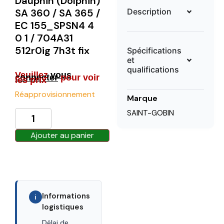
Dauphin (Dolphin)
Description
SA 360 / SA 365 /
EC 155_SPSN4 4
0 1 / 704A31
512r0ig 7h3t fix
Spécifications
et
qualifications
Veuillez
vous
connecter
pour voir
les prix
Réapprovisionnement
Marque
SAINT-GOBIN
Ajouter au panier
Informations
i
logistiques
Délai de