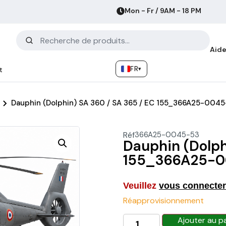
Mon - Fr / 9AM - 18 PM
Aide
FR
▾
t
Dauphin (Dolphin) SA 360 / SA 365 / EC 155_366A25-0045
Réf
366A25-0045-53
Dauphin (Dolph
155_366A25-00
Veuillez
vous connecter
Réapprovisionnement
Ajouter au p