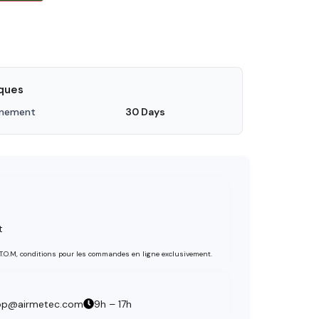
iques
nnement
30 Days
t
 T.O.M, conditions pour les commandes en ligne exclusivement.
op@airmetec.com
9h – 17h