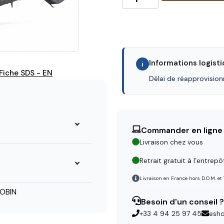
Informations logist
i
Fiche SDS - EN
Délai de réapprovisio
Commander en ligne
Livraison chez vous
Retrait gratuit à l’entrepô
Livraison en France hors D.O.M. et
OBIN
Besoin d'un conseil ?
+33 4 94 25 97 45
esh