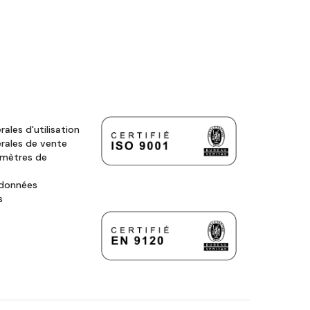
ales d'utilisation
rales de vente
amètres de
 données
s