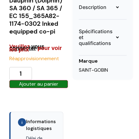
Dauphin (Dolphin)
Description
SA 360 / SA 365 /
EC 155_365A82-
1174-0302 Inked
equipped co-pi
Spécifications
et
qualifications
Veuillez
vous
connecter
pour voir
les prix
Réapprovisionnement
Marque
SAINT-GOBIN
Ajouter au panier
Informations
i
logistiques
Délai de