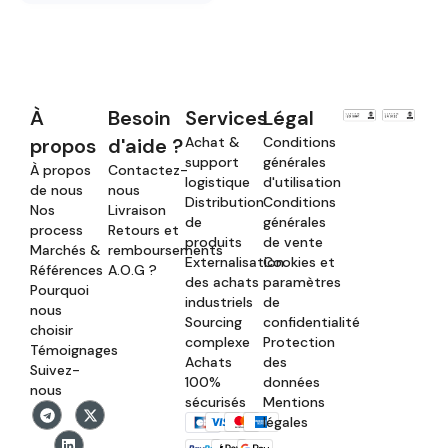
À
Besoin
Services
Légal
propos
d'aide ?
Achat &
Conditions
support
générales
À propos
Contactez-
logistique
d'utilisation
de nous
nous
Distribution
Conditions
Nos
Livraison
de
générales
process
Retours et
produits
de vente
Marchés &
remboursements
Externalisation
Cookies et
Références
A.O.G ?
des achats
paramètres
Pourquoi
industriels
de
nous
Sourcing
confidentialité
choisir
complexe
Protection
Témoignages
Achats
des
Suivez-
100%
données
nous
sécurisés
Mentions
légales