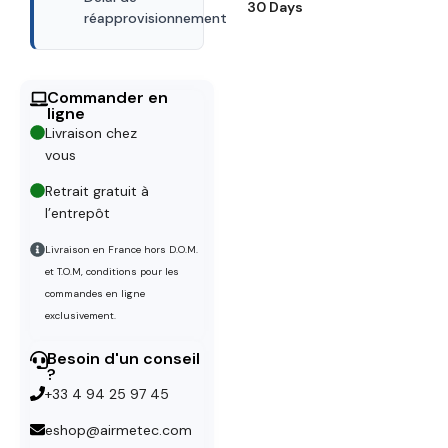
30 Days
réapprovisionnement
Commander en
ligne
Livraison chez
vous
Retrait gratuit à
l’entrepôt
Livraison en France hors D.O.M.
et T.O.M, conditions pour les
commandes en ligne
exclusivement.
Besoin d'un conseil
?
+33 4 94 25 97 45
eshop@airmetec.com