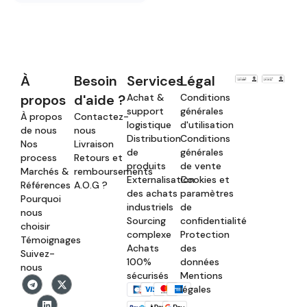
À
Besoin
Services
Légal
propos
d'aide ?
Achat &
Conditions
support
générales
À propos
Contactez-
logistique
d'utilisation
de nous
nous
Distribution
Conditions
Nos
Livraison
de
générales
process
Retours et
produits
de vente
Marchés &
remboursements
Externalisation
Cookies et
Références
A.O.G ?
des achats
paramètres
Pourquoi
industriels
de
nous
Sourcing
confidentialité
choisir
complexe
Protection
Témoignages
Achats
des
Suivez-
100%
données
nous
sécurisés
Mentions
légales