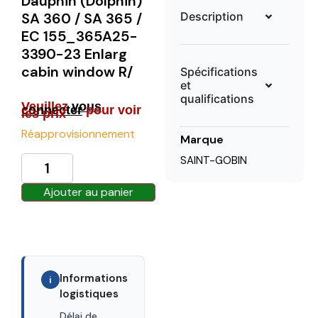
Dauphin (Dolphin)
Description
SA 360 / SA 365 /
EC 155_365A25-
3390-23 Enlarg
cabin window R/
Spécifications
et
qualifications
Veuillez
vous
connecter
pour voir
les prix
Réapprovisionnement
Marque
SAINT-GOBIN
Ajouter au panier
Informations
i
logistiques
Délai de