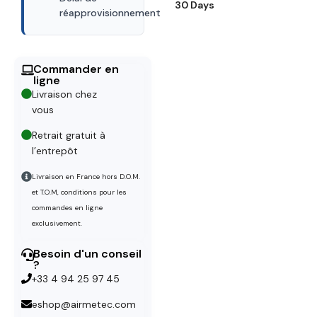
30 Days
réapprovisionnement
Commander en
ligne
Livraison chez
vous
Retrait gratuit à
l’entrepôt
Livraison en France hors D.O.M.
et T.O.M, conditions pour les
commandes en ligne
exclusivement.
Besoin d'un conseil
?
+33 4 94 25 97 45
eshop@airmetec.com