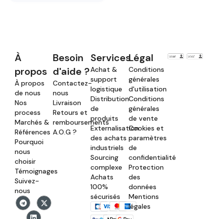
À
Besoin
Services
Légal
propos
d'aide ?
Achat &
Conditions
support
générales
À propos
Contactez-
logistique
d'utilisation
de nous
nous
Distribution
Conditions
Nos
Livraison
de
générales
process
Retours et
produits
de vente
Marchés &
remboursements
Externalisation
Cookies et
Références
A.O.G ?
des achats
paramètres
Pourquoi
industriels
de
nous
Sourcing
confidentialité
choisir
complexe
Protection
Témoignages
Achats
des
Suivez-
100%
données
nous
sécurisés
Mentions
légales