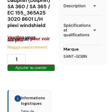
Dauphin (Dolphin)
Description
SA 360 / SA 365 /
EC 155_365A25
3020 8601 L/H
plexi windshield
Spécifications
et
qualifications
Veuillez
vous
connecter
pour voir
les prix
Réapprovisionnement
Marque
SAINT-GOBIN
Ajouter au panier
Informations
i
logistiques
Délai de