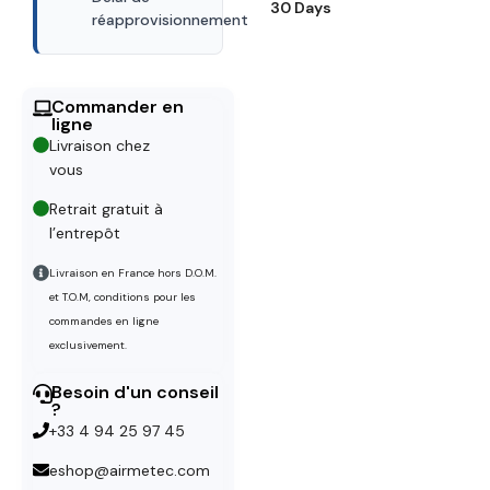
30 Days
réapprovisionnement
Commander en
ligne
Livraison chez
vous
Retrait gratuit à
l’entrepôt
Livraison en France hors D.O.M.
et T.O.M, conditions pour les
commandes en ligne
exclusivement.
Besoin d'un conseil
?
+33 4 94 25 97 45
eshop@airmetec.com