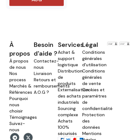
À
Besoin
Services
Légal
propos
d'aide ?
Achat &
Conditions
support
générales
À propos
Contactez-
logistique
d'utilisation
de nous
nous
Distribution
Conditions
Nos
Livraison
de
générales
process
Retours et
produits
de vente
Marchés &
remboursements
Externalisation
Cookies et
Références
A.O.G ?
des achats
paramètres
Pourquoi
industriels
de
nous
Sourcing
confidentialité
choisir
complexe
Protection
Témoignages
Achats
des
Suivez-
100%
données
nous
sécurisés
Mentions
légales