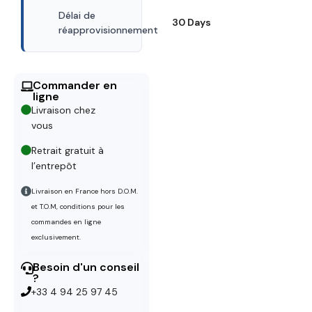
Délai de
30 Days
réapprovisionnement
Commander en
ligne
Livraison chez
vous
Retrait gratuit à
l’entrepôt
Livraison en France hors D.O.M.
et T.O.M, conditions pour les
commandes en ligne
exclusivement.
Besoin d'un conseil
?
+33 4 94 25 97 45