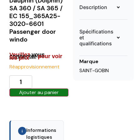
Dauphin (Dolphin)
Description
SA 360 / SA 365 /
EC 155_365A25-
3020-6601
Passenger door
Spécifications
et
windo
qualifications
Veuillez
vous
connecter
pour voir
les prix
Marque
Réapprovisionnement
SAINT-GOBIN
Ajouter au panier
Informations
i
logistiques