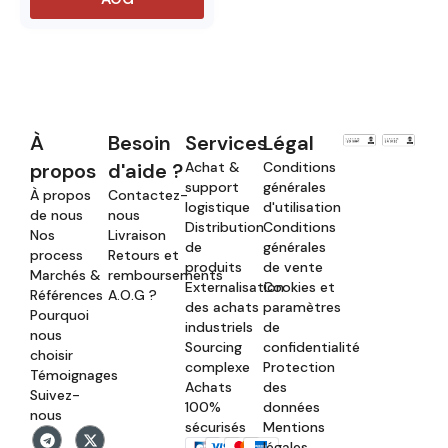
À
Besoin
Services
Légal
propos
d'aide ?
Achat &
Conditions
support
générales
À propos
Contactez-
logistique
d'utilisation
de nous
nous
Distribution
Conditions
Nos
Livraison
de
générales
process
Retours et
produits
de vente
Marchés &
remboursements
Externalisation
Cookies et
Références
A.O.G ?
des achats
paramètres
Pourquoi
industriels
de
nous
Sourcing
confidentialité
choisir
complexe
Protection
Témoignages
Achats
des
Suivez-
100%
données
nous
sécurisés
Mentions
légales