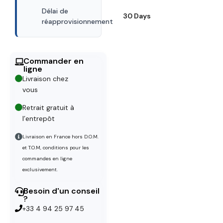
Délai de
30 Days
réapprovisionnement
Commander en
ligne
Livraison chez
vous
Retrait gratuit à
l’entrepôt
Livraison en France hors D.O.M.
et T.O.M, conditions pour les
commandes en ligne
exclusivement.
Besoin d'un conseil
?
+33 4 94 25 97 45