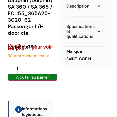
Dauphin (Dolphin)
Description
SA 360 / SA 365 /
EC 155_365A25-
3020-62
Passenger L/H
Spécifications
et
door cle
qualifications
Veuillez
vous
connecter
pour voir
les prix
Marque
Réapprovisionnement
SAINT-GOBIN
Ajouter au panier
Informations
i
logistiques