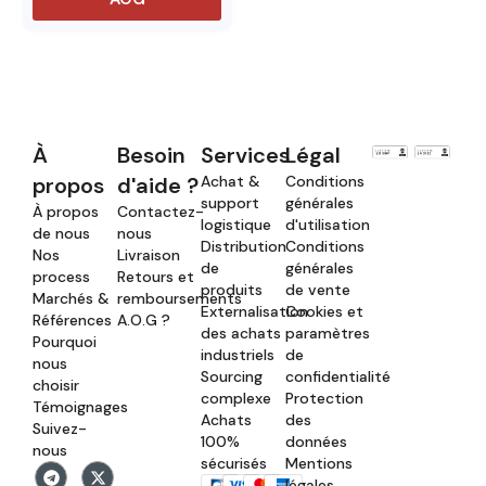
À
Besoin
Services
Légal
propos
d'aide ?
Achat &
Conditions
support
générales
À propos
Contactez-
logistique
d'utilisation
de nous
nous
Distribution
Conditions
Nos
Livraison
de
générales
process
Retours et
produits
de vente
Marchés &
remboursements
Externalisation
Cookies et
Références
A.O.G ?
des achats
paramètres
Pourquoi
industriels
de
nous
Sourcing
confidentialité
choisir
complexe
Protection
Témoignages
Achats
des
Suivez-
100%
données
nous
sécurisés
Mentions
légales