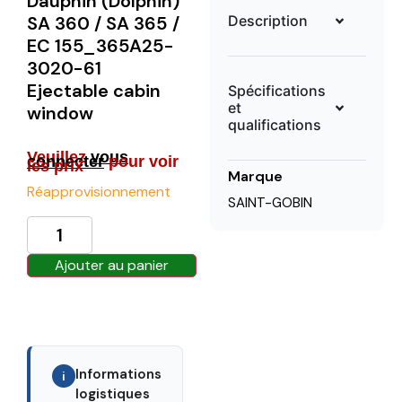
Dauphin (Dolphin)
Description
SA 360 / SA 365 /
EC 155_365A25-
3020-61
Ejectable cabin
Spécifications
et
window
qualifications
Veuillez
vous
connecter
pour voir
les prix
Marque
Réapprovisionnement
SAINT-GOBIN
Ajouter au panier
Informations
i
logistiques