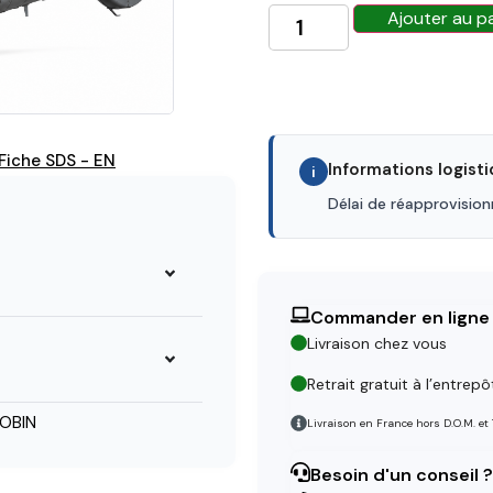
Ajouter au p
Fiche SDS - EN
Informations logist
i
Délai de réapprovisio
Commander en ligne
Livraison chez vous
Retrait gratuit à l’entrepô
OBIN
Livraison en France hors D.O.M. et
Besoin d'un conseil ?