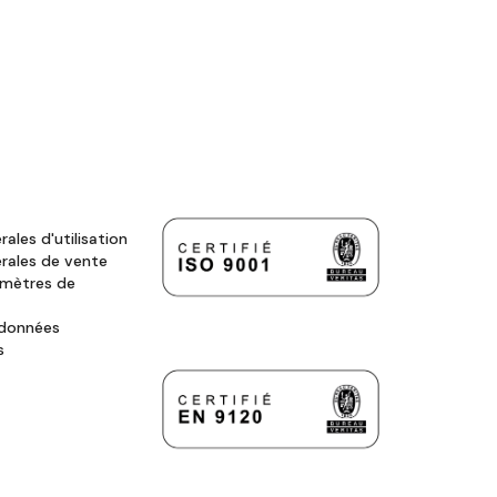
ales d'utilisation
rales de vente
amètres de
 données
s