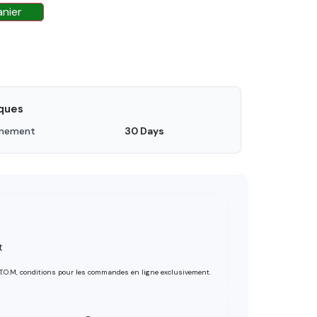
anier
iques
nnement
30 Days
t
 T.O.M, conditions pour les commandes en ligne exclusivement.