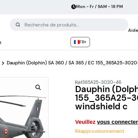
Mon - Fr / 9AM - 18 PM
Aide
FR
▾
t
Dauphin (Dolphin) SA 360 / SA 365 / EC 155_365A25-3020-
Réf
365A25-3020-46
Dauphin (Dolph
155_365A25-30
windshield c
Veuillez
vous connecter
Réapprovisionnement