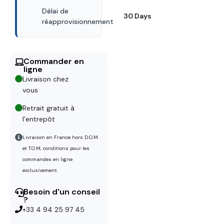
Délai de
30 Days
réapprovisionnement
Commander en
ligne
Livraison chez
vous
Retrait gratuit à
l’entrepôt
Livraison en France hors D.O.M.
et T.O.M, conditions pour les
commandes en ligne
exclusivement.
Besoin d'un conseil
?
+33 4 94 25 97 45