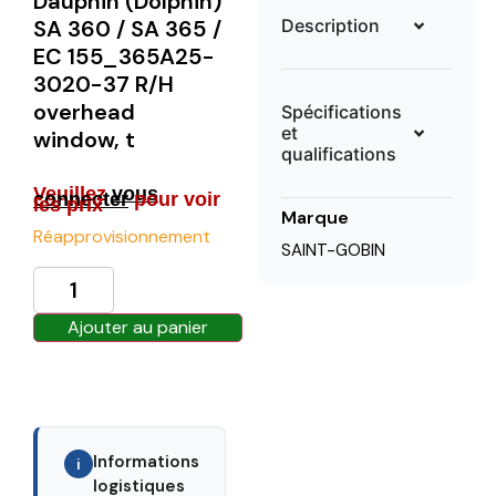
Dauphin (Dolphin)
Description
SA 360 / SA 365 /
EC 155_365A25-
3020-37 R/H
overhead
Spécifications
et
window, t
qualifications
Veuillez
vous
connecter
pour voir
les prix
Marque
Réapprovisionnement
SAINT-GOBIN
Ajouter au panier
Informations
i
logistiques