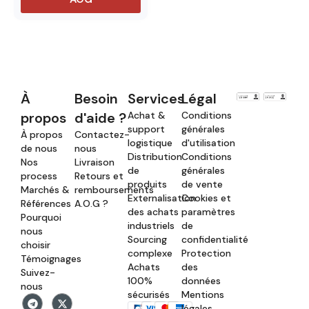
À
Besoin
Services
Légal
propos
d'aide ?
Achat &
Conditions
support
générales
À propos
Contactez-
logistique
d'utilisation
de nous
nous
Distribution
Conditions
Nos
Livraison
de
générales
process
Retours et
produits
de vente
Marchés &
remboursements
Externalisation
Cookies et
Références
A.O.G ?
des achats
paramètres
Pourquoi
industriels
de
nous
Sourcing
confidentialité
choisir
complexe
Protection
Témoignages
Achats
des
Suivez-
100%
données
nous
sécurisés
Mentions
légales