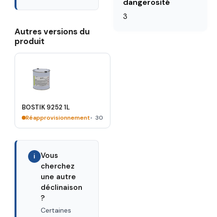
dangerosité
3
Autres versions du
produit
BOSTIK 9252 1L
Réapprovisionnement
30
Vous
i
cherchez
une autre
déclinaison
?
Certaines