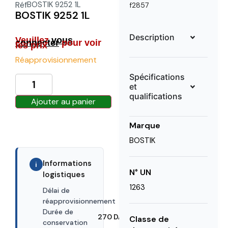
Réf
BOSTIK 9252 1L
f2857
BOSTIK 9252 1L
Description
Veuillez
vous
connecter
pour voir
les prix
Réapprovisionnement
Spécifications
et
qualifications
Ajouter au panier
Marque
BOSTIK
Informations
i
N° UN
logistiques
1263
Délai de
30 DAYS
réapprovisionnement
Durée de
270 DAYS
Classe de
conservation