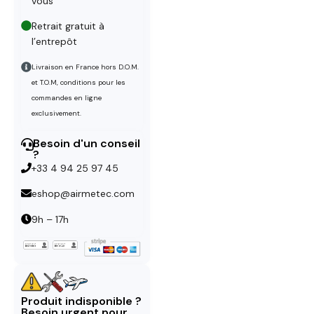
vous
Retrait gratuit à
l’entrepôt
Livraison en France hors D.O.M.
et T.O.M, conditions pour les
commandes en ligne
exclusivement.
Besoin d'un conseil
?
+33 4 94 25 97 45
eshop@airmetec.com
9h – 17h
Produit indisponible ?
Besoin urgent pour