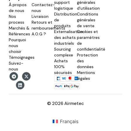
support
générales
À propos
Contactez-
logistique
d'utilisation
de nous
nous
Distribution
Conditions
Nos
Livraison
de
générales
process
Retours et
produits
de vente
Marchés &
remboursements
Externalisation
Cookies et
Références
A.O.G ?
des achats
paramètres
Pourquoi
industriels
de
nous
Sourcing
confidentialité
choisir
complexe
Protection
Témoignages
Achats
des
Suivez-
100%
données
nous
sécurisés
Mentions
légales
© 2026 Airmetec
Français