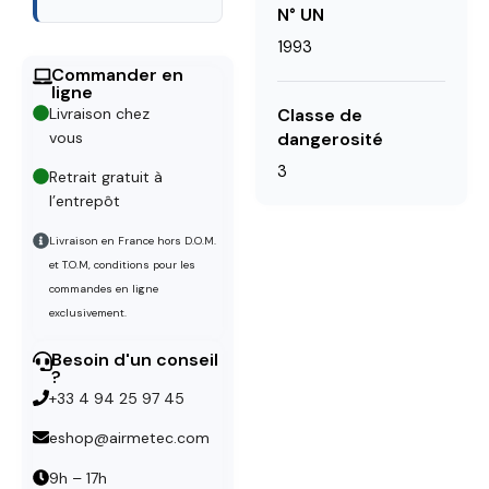
N° UN
1993
Commander en
ligne
Classe de
Livraison chez
dangerosité
vous
3
Retrait gratuit à
l’entrepôt
Livraison en France hors D.O.M.
et T.O.M, conditions pour les
commandes en ligne
exclusivement.
Besoin d'un conseil
?
+33 4 94 25 97 45
eshop@airmetec.com
9h – 17h