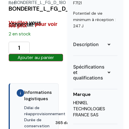
Réf
BONDERITE_L_FG_D_180
F7121
BONDERITE_L_FG_D_180_ACHESON_1KG
Potentiel de vie
minimum à réception :
Veuillez
vous
connecter
pour voir
les prix
247 J
2 en stock
Description
Ajouter au panier
Spécifications
et
qualifications
Informations
i
Marque
logistiques
HENKEL
Délai de
TECHNOLOGIES
30 days
réapprovisionnement
FRANCE SAS
Durée de
365 days
conservation