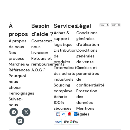
À
Besoin
Services
Légal
propos
d'aide ?
Achat &
Conditions
support
générales
À propos
Contactez-
logistique
d'utilisation
de nous
nous
Distribution
Conditions
Nos
Livraison
de
générales
process
Retours et
produits
de vente
Marchés &
remboursements
Externalisation
Cookies et
Références
A.O.G ?
des achats
paramètres
Pourquoi
industriels
de
nous
Sourcing
confidentialité
choisir
complexe
Protection
Témoignages
Achats
des
Suivez-
100%
données
nous
sécurisés
Mentions
légales