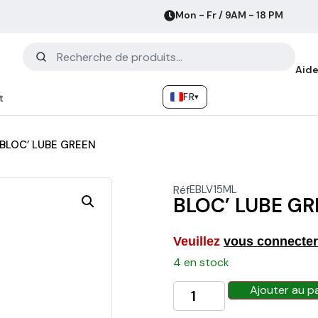
Mon - Fr / 9AM - 18 PM
Aide
FR
▾
t
BLOC’ LUBE GREEN
Réf
EBLV15ML
BLOC’ LUBE GR
Veuillez
vous connecter
4 en stock
Ajouter au p