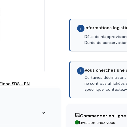
Informations logist
i
Délai de réapprovisio
Durée de conservatio
Vous cherchez une a
i
Certaines déclinaisons
ne sont pas affichées 
Fiche SDS - EN
spécifique, contactez
Commander en ligne
Livraison chez vous