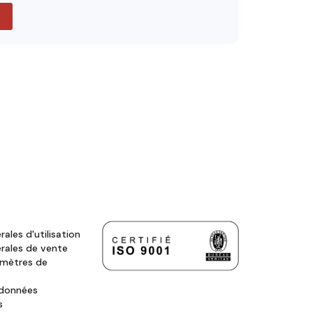
ales d'utilisation
rales de vente
amètres de
 données
s