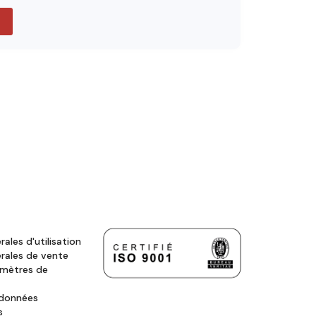
ales d'utilisation
rales de vente
amètres de
 données
s