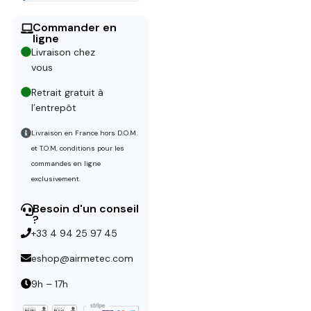
Commander en
ligne
Livraison chez
vous
Retrait gratuit à
l’entrepôt
Livraison en France hors D.O.M.
et T.O.M, conditions pour les
commandes en ligne
exclusivement.
Besoin d'un conseil
?
+33 4 94 25 97 45
eshop@airmetec.com
9h – 17h