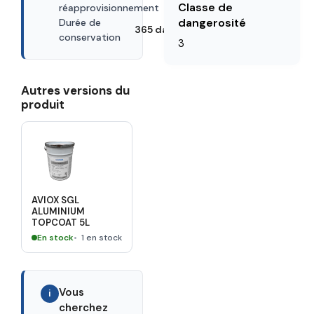
30 days
Classe de
réapprovisionnement
dangerosité
Durée de
365 days
conservation
3
Autres versions du
produit
AVIOX SGL
ALUMINIUM
TOPCOAT 5L
En stock
1 en stock
Vous
i
cherchez