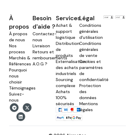
À
Besoin
Services
Légal
propos
d'aide ?
Achat &
Conditions
support
générales
À propos
Contactez-
logistique
d'utilisation
de nous
nous
Distribution
Conditions
Nos
Livraison
de
générales
process
Retours et
produits
de vente
Marchés &
remboursements
Externalisation
Cookies et
Références
A.O.G ?
des achats
paramètres
Pourquoi
industriels
de
nous
Sourcing
confidentialité
choisir
complexe
Protection
Témoignages
Achats
des
Suivez-
100%
données
nous
sécurisés
Mentions
légales