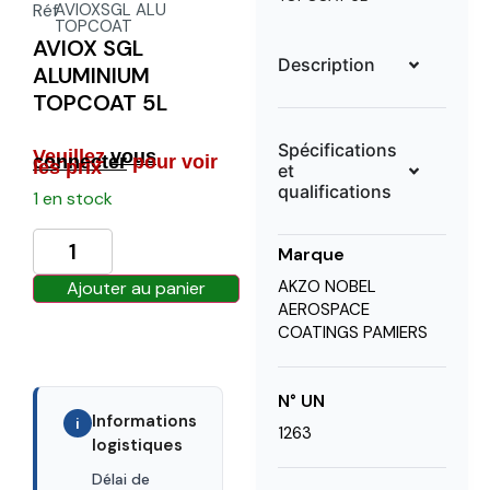
Réf
AVIOXSGL ALU
TOPCOAT
AVIOX SGL
Description
ALUMINIUM
TOPCOAT 5L
Spécifications
Veuillez
vous
connecter
pour voir
les prix
et
qualifications
1 en stock
Marque
AKZO NOBEL
Ajouter au panier
AEROSPACE
COATINGS PAMIERS
N° UN
Informations
i
1263
logistiques
Délai de