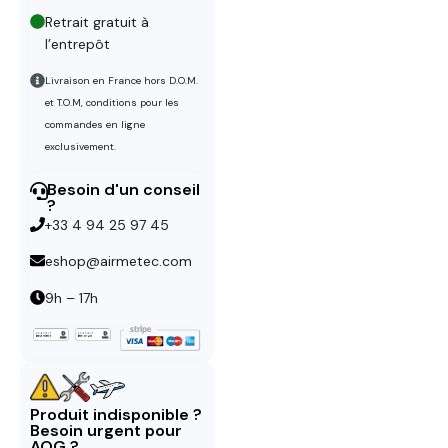
Retrait gratuit à
l’entrepôt
Livraison en France hors D.O.M.
et T.O.M, conditions pour les
commandes en ligne
exclusivement.
Besoin d'un conseil
?
+33 4 94 25 97 45
eshop@airmetec.com
9h – 17h
Produit indisponible ?
Besoin urgent pour
AOG ?