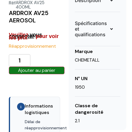
Description
Réf
ARDROX AV25
400ML
ARDROX AV25
AEROSOL
Spécifications
et
qualifications
Veuillez
vous
connecter
pour voir
les prix
Réapprovisionnement
Marque
CHEMETALL
Ajouter au panier
N° UN
1950
Classe de
Informations
i
dangerosité
logistiques
2.1
Délai de
30 days
réapprovisionnement