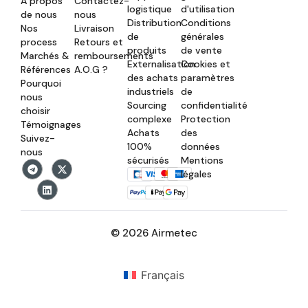
À propos
Contactez-
logistique
d'utilisation
de nous
nous
Distribution
Conditions
Nos
Livraison
de
générales
process
Retours et
produits
de vente
Marchés &
remboursements
Externalisation
Cookies et
Références
A.O.G ?
des achats
paramètres
Pourquoi
industriels
de
nous
Sourcing
confidentialité
choisir
complexe
Protection
Témoignages
Achats
des
Suivez-
100%
données
nous
sécurisés
Mentions
légales
© 2026 Airmetec
Français