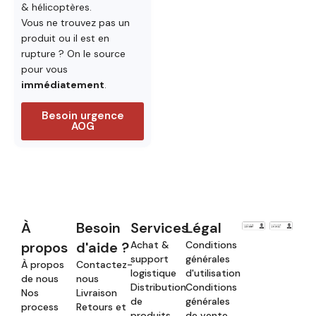
& hélicoptères.
Vous ne trouvez pas un
produit ou il est en
rupture ? On le source
pour vous
immédiatement
.
Besoin urgence
AOG
À
Besoin
Services
Légal
propos
d'aide ?
Achat &
Conditions
support
générales
À propos
Contactez-
logistique
d'utilisation
de nous
nous
Distribution
Conditions
Nos
Livraison
de
générales
process
Retours et
produits
de vente