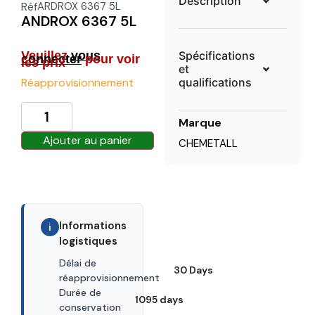
Description
Réf
ARDROX 6367 5L
ANDROX 6367 5L
Spécifications
Veuillez
vous
connecter
pour voir
les prix
et
qualifications
Réapprovisionnement
Marque
Ajouter au panier
CHEMETALL
Informations
i
logistiques
Délai de
30 Days
réapprovisionnement
Durée de
1095 days
conservation