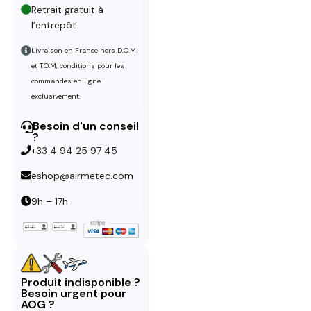
Retrait gratuit à
l’entrepôt
Livraison en France hors D.O.M.
et T.O.M, conditions pour les
commandes en ligne
exclusivement.
Besoin d'un conseil
?
+33 4 94 25 97 45
eshop@airmetec.com
9h – 17h
Produit indisponible ?
Besoin urgent pour
AOG ?