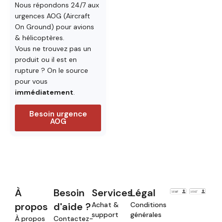
Nous répondons 24/7 aux
urgences AOG (Aircraft
On Ground) pour avions
& hélicoptères.
Vous ne trouvez pas un
produit ou il est en
rupture ? On le source
pour vous
immédiatement
.
Besoin urgence
AOG
À
Besoin
Services
Légal
propos
d'aide ?
Achat &
Conditions
support
générales
À propos
Contactez-