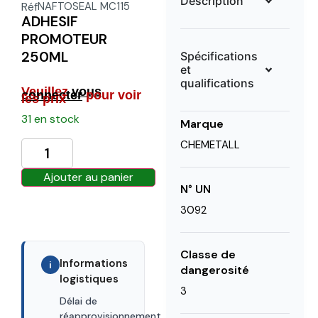
Description
Réf
NAFTOSEAL MC115
ADHESIF
PROMOTEUR
250ML
Spécifications
et
qualifications
Veuillez
vous
connecter
pour voir
les prix
31 en stock
Marque
CHEMETALL
Ajouter au panier
N° UN
3092
Classe de
Informations
i
dangerosité
logistiques
3
Délai de
30 Days
réapprovisionnement