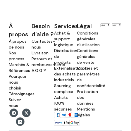
À
Besoin
Services
Légal
propos
d'aide ?
Achat &
Conditions
support
générales
À propos
Contactez-
logistique
d'utilisation
de nous
nous
Distribution
Conditions
Nos
Livraison
de
générales
process
Retours et
produits
de vente
Marchés &
remboursements
Externalisation
Cookies et
Références
A.O.G ?
des achats
paramètres
Pourquoi
industriels
de
nous
Sourcing
confidentialité
choisir
complexe
Protection
Témoignages
Achats
des
Suivez-
100%
données
nous
sécurisés
Mentions
légales