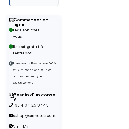
Commander en
ligne
Livraison chez
vous
Retrait gratuit à
l’entrepôt
Livraison en France hors D.O.M.
et T.O.M, conditions pour les
commandes en ligne
exclusivement.
Besoin d'un conseil
?
+33 4 94 25 97 45
eshop@airmetec.com
9h – 17h