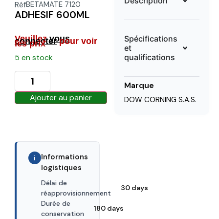
Description
Réf
BETAMATE 7120
ADHESIF 600ML
Spécifications
Veuillez
vous
connecter
pour voir
les prix
et
qualifications
5 en stock
Marque
Ajouter au panier
DOW CORNING S.A.S.
Informations
i
logistiques
Délai de
30 days
réapprovisionnement
Durée de
180 days
conservation