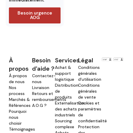
Besoin urgence
AOG
À
Besoin
Services
Légal
propos
d'aide ?
Achat &
Conditions
support
générales
À propos
Contactez-
logistique
d'utilisation
de nous
nous
Distribution
Conditions
Nos
Livraison
de
générales
process
Retours et
produits
de vente
Marchés &
remboursements
Externalisation
Cookies et
Références
A.O.G ?
des achats
paramètres
Pourquoi
industriels
de
nous
Sourcing
confidentialité
choisir
complexe
Protection
Témoignages
Achats
des