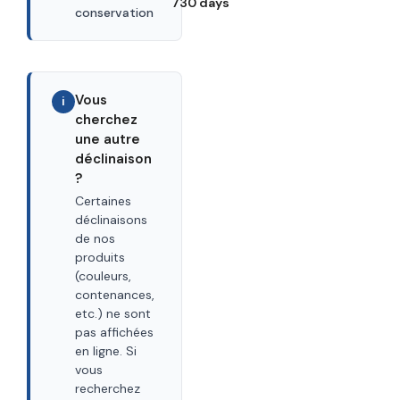
730 days
conservation
Vous
i
cherchez
une autre
déclinaison
?
Certaines
déclinaisons
de nos
produits
(couleurs,
contenances,
etc.) ne sont
pas affichées
en ligne. Si
vous
recherchez