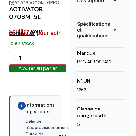
Description
Réf
07069000M-GPR0
ACTIVATOR
0706M-5LT
Spécifications
et
Veuillez
vous
connecter
pour voir
les prix
qualifications
15 en stock
Marque
PPG AEROSPACE
Ajouter au panier
N° UN
1263
Informations
i
Classe de
logistiques
dangerosité
Délai de
3
30 days
réapprovisionnement
Durée de