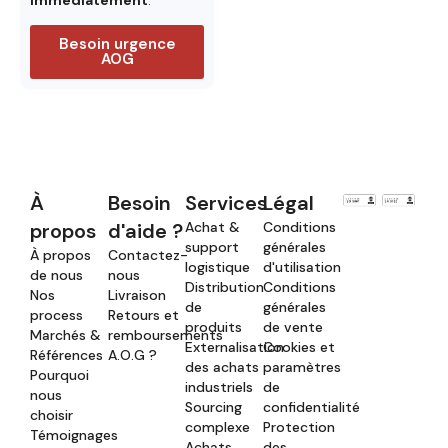
Besoin urgence
AOG
À
Besoin
Services
Légal
propos
d'aide ?
Achat &
Conditions
support
générales
À propos
Contactez-
logistique
d'utilisation
de nous
nous
Distribution
Conditions
Nos
Livraison
de
générales
process
Retours et
produits
de vente
Marchés &
remboursements
Externalisation
Cookies et
Références
A.O.G ?
des achats
paramètres
Pourquoi
industriels
de
nous
Sourcing
confidentialité
choisir
complexe
Protection
Témoignages
Achats
des