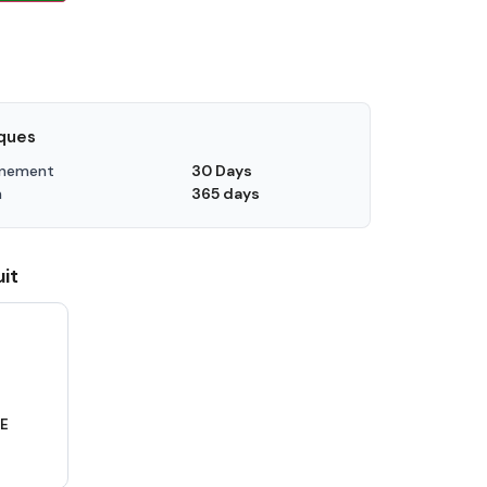
iques
nnement
30 Days
n
365 days
it
TE