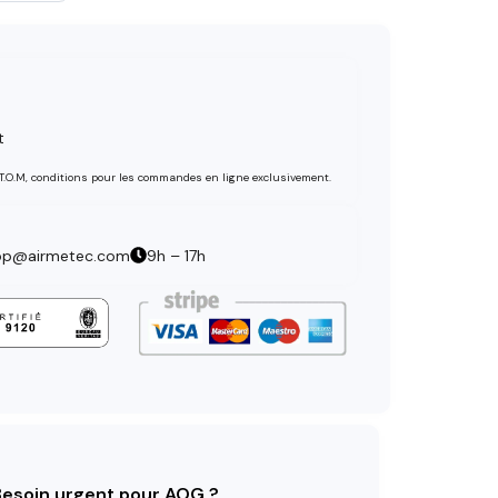
t
 T.O.M, conditions pour les commandes en ligne exclusivement.
op@airmetec.com
9h – 17h
 Besoin urgent pour AOG ?