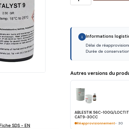
Informations logist
i
Délai de réapprovisio
Durée de conservatio
Autres versions du produ
ABLESTIK 56C-100G/LOCTI
CAT9-30CC
Réapprovisionnement
30
Fiche SDS - EN