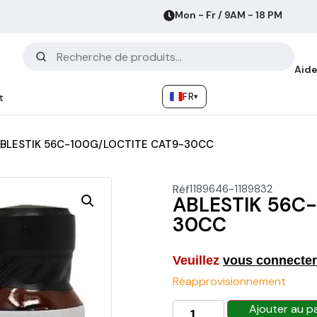
Mon - Fr / 9AM - 18 PM
Aide
FR
▾
t
BLESTIK 56C-100G/LOCTITE CAT9-30CC
Réf
1189646-1189832
ABLESTIK 56C
30CC
Veuillez
vous connecter
Réapprovisionnement
Ajouter au p