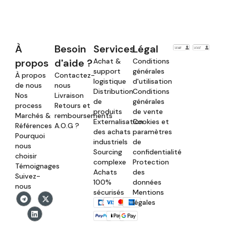
À
Besoin
Services
Légal
propos
d'aide ?
Achat &
Conditions
support
générales
À propos
Contactez-
logistique
d'utilisation
de nous
nous
Distribution
Conditions
Nos
Livraison
de
générales
process
Retours et
produits
de vente
Marchés &
remboursements
Externalisation
Cookies et
Références
A.O.G ?
des achats
paramètres
Pourquoi
industriels
de
nous
Sourcing
confidentialité
choisir
complexe
Protection
Témoignages
Achats
des
Suivez-
100%
données
nous
sécurisés
Mentions
légales