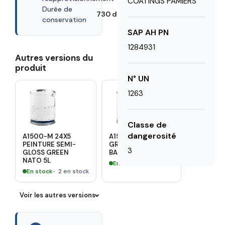
COATINGS PAMIERS
Durée de
730 days
conservation
SAP AH PN
1284931
Autres versions du
produit
N° UN
1263
Classe de
dangerosité
A1500-M 24X5
A1500-M GLOSS
PEINTURE SEMI-
GREY AFNOR 1610
3
GLOSS GREEN
BASE 1L
NATO 5L
En stock
1 en stock
En stock
2 en stock
Voir les autres versions