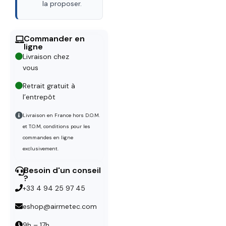
la proposer.
Commander en
ligne
Livraison chez
vous
Retrait gratuit à
l’entrepôt
Livraison en France hors D.O.M.
et T.O.M, conditions pour les
commandes en ligne
exclusivement.
Besoin d'un conseil
?
+33 4 94 25 97 45
eshop@airmetec.com
9h – 17h