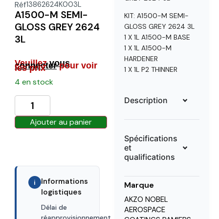
Réf
13862624K003L
A1500-M SEMI-
KIT: A1500-M SEMI-
GLOSS GREY 2624
GLOSS GREY 2624 3L
3L
1 X 1L A1500-M BASE
1 X 1L A1500-M
HARDENER
Veuillez
vous
connecter
pour voir
les prix
1 X 1L P2 THINNER
4 en stock
Description
Ajouter au panier
Spécifications
et
qualifications
Informations
i
Marque
logistiques
AKZO NOBEL
Délai de
AEROSPACE
30 days
réapprovisionnement