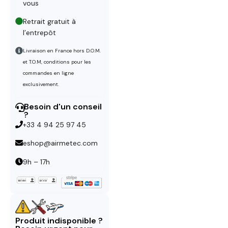
vous
Retrait gratuit à
l’entrepôt
Livraison en France hors D.O.M.
et T.O.M, conditions pour les
commandes en ligne
exclusivement.
Besoin d'un conseil
?
+33 4 94 25 97 45
eshop@airmetec.com
9h – 17h
Produit indisponible ?