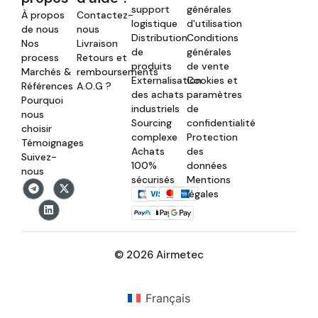
support
générales
À propos
Contactez-
logistique
d'utilisation
de nous
nous
Distribution
Conditions
Nos
Livraison
de
générales
process
Retours et
produits
de vente
Marchés &
remboursements
Externalisation
Cookies et
Références
A.O.G ?
des achats
paramètres
Pourquoi
industriels
de
nous
Sourcing
confidentialité
choisir
complexe
Protection
Témoignages
Achats
des
Suivez-
100%
données
nous
sécurisés
Mentions
légales
© 2026 Airmetec
Français