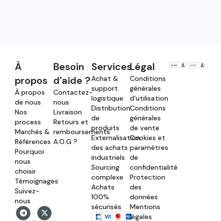
À
Besoin
Services
Légal
propos
d'aide ?
Achat &
Conditions
support
générales
À propos
Contactez-
logistique
d'utilisation
de nous
nous
Distribution
Conditions
Nos
Livraison
de
générales
process
Retours et
produits
de vente
Marchés &
remboursements
Externalisation
Cookies et
Références
A.O.G ?
des achats
paramètres
Pourquoi
industriels
de
nous
Sourcing
confidentialité
choisir
complexe
Protection
Témoignages
Achats
des
Suivez-
100%
données
nous
sécurisés
Mentions
légales