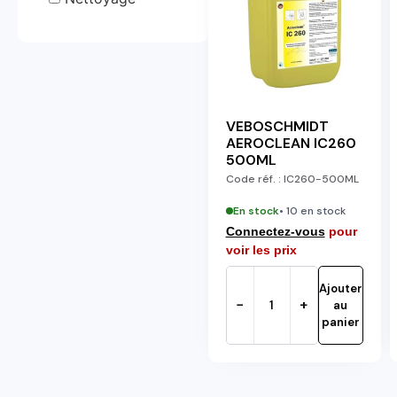
VEBOSCHMIDT
AEROCLEAN IC260
500ML
Code réf. :
IC260-500ML
En stock
• 10 en stock
Connectez-vous
pour
voir les prix
Ajouter
−
+
au
panier