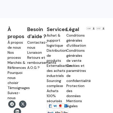
À
Besoin
Services
Légal
propos
d'aide ?
Achat &
Conditions
support
générales
À propos
Contactez-
logistique
d'utilisation
de nous
nous
Distribution
Conditions
Nos
Livraison
de
générales
process
Retours et
produits
de vente
Marchés &
remboursements
Externalisation
Cookies et
Références
A.O.G ?
des achats
paramètres
Pourquoi
industriels
de
nous
Sourcing
confidentialité
choisir
complexe
Protection
Témoignages
Achats
des
Suivez-
100%
données
nous
sécurisés
Mentions
légales