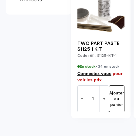
TWO PART PASTE
S1125 1 KIT
Code réf. :
S1125-KIT-1
En stock
• 34 en stock
Connectez-vous
pour
voir les prix
Ajouter
−
+
au
panier