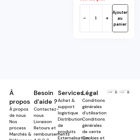
Ajouter
−
+
au
panier
À
Besoin
Services
Légal
propos
d'aide ?
Achat &
Conditions
support
générales
À propos
Contactez-
logistique
d'utilisation
de nous
nous
Distribution
Conditions
Nos
Livraison
de
générales
process
Retours et
produits
de vente
Marchés &
remboursements
Externalisation
Cookies et