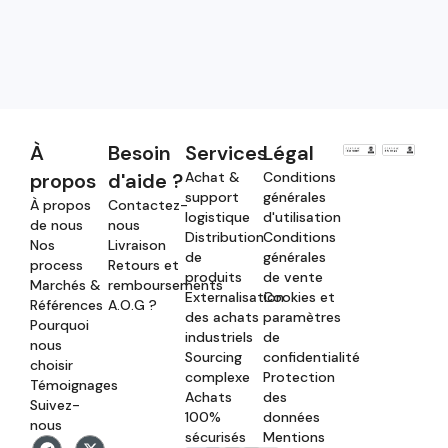
À
Besoin
Services
Légal
propos
d'aide ?
Achat &
Conditions
support
générales
À propos
Contactez-
logistique
d'utilisation
de nous
nous
Distribution
Conditions
Nos
Livraison
de
générales
process
Retours et
produits
de vente
Marchés &
remboursements
Externalisation
Cookies et
Références
A.O.G ?
des achats
paramètres
Pourquoi
industriels
de
nous
Sourcing
confidentialité
choisir
complexe
Protection
Témoignages
Achats
des
Suivez-
100%
données
nous
sécurisés
Mentions