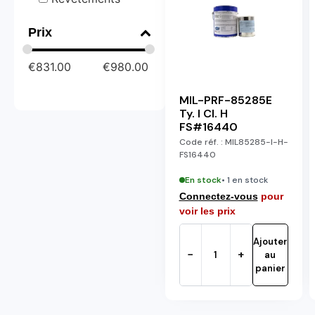
Prix
€
831.00
€
980.00
MIL-PRF-85285E
Ty. I Cl. H
FS#16440
Code réf. :
MIL85285-I-H-
FS16440
En stock
• 1 en stock
Connectez-vous
pour
voir les prix
Ajouter
−
+
au
panier